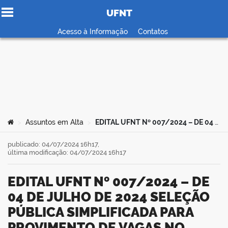
UFNT
Ir para o conteúdo
Acesso à Informação
Contatos
no portal
Você está aqui:
Assuntos em Alta
EDITAL UFNT Nº 007/2024 – DE 04 DE JULHO DE 2024 SELEÇÃO PÚBLICA SIMPLIFICADA PARA PROVIMENTO DE VAGAS NO CARGO DE PROFESSOR SUBSTITUTO 2024.2
>
>
publicado: 04/07/2024 16h17,
última modificação: 04/07/2024 16h17
EDITAL UFNT Nº 007/2024 – DE
04 DE JULHO DE 2024 SELEÇÃO
PÚBLICA SIMPLIFICADA PARA
PROVIMENTO DE VAGAS NO