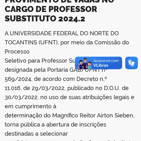
CARGO DE PROFESSOR
SUBSTITUTO 2024.2
A UNIVERSIDADE FEDERAL DO NORTE DO
book
TOCANTINS (UFNT), por meio da Comissão do
Processo
Seletivo para Professor Substituto 2024/2,
er
designada pela Portaria GAB/UFNT nº
569/2024, de acordo com Decreto n.º
din
11.016, de 29/03/2022, publicado no D.O.U. de
30/03/2022, no uso de suas atribuições legais e
em cumprimento à
determinação do Magnífico Reitor Airton Sieben,
torna pública a abertura de inscrições
destinadas a selecionar