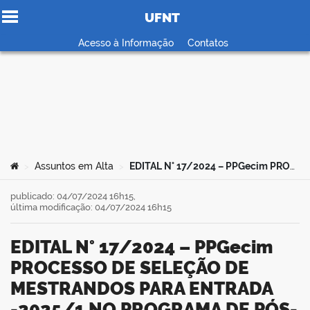
UFNT
Ir para o conteúdo
Acesso à Informação
Contatos
no portal
Você está aqui:
Assuntos em Alta
EDITAL N° 17/2024 – PPGecim PROCESSO DE SELEÇÃO DE MESTRANDOS PARA ENTRADA -2025/1 NO PROGRAMA DE PÓS-GRADUAÇÃO ACADÊMICO EM ENSINO DE CIÊNCIAS E MATEMÁTICA
>
>
publicado: 04/07/2024 16h15,
última modificação: 04/07/2024 16h15
EDITAL N° 17/2024 – PPGecim
PROCESSO DE SELEÇÃO DE
MESTRANDOS PARA ENTRADA
-2025/1 NO PROGRAMA DE PÓS-