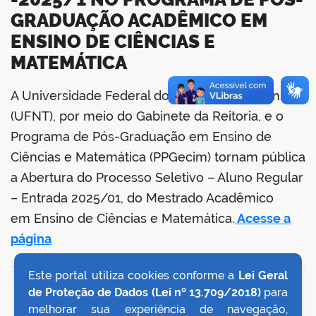
GRADUAÇÃO ACADÊMICO EM
ENSINO DE CIÊNCIAS E
MATEMÁTICA
A Universidade Federal do Norte do Tocantins
book
(UFNT), por meio do Gabinete da Reitoria, e o
Programa de Pós-Graduação em Ensino de
Ciências e Matemática (PPGecim) tornam pública
er
a Abertura do Processo Seletivo – Aluno Regular
– Entrada 2025/01, do Mestrado Acadêmico
din
em Ensino de Ciências e Matemática.
Acesse a
página
Este portal utiliza cookies conforme a
Lei Geral
VOLTAR AO TOPO
de Proteção de Dados (Lei nº 13.709/2018)
para
melhorar sua experiência de navegação,