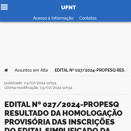
UFNT
Ir para o conteúdo
Acesso à Informação
Contatos
no portal
Você está aqui:
Assuntos em Alta
EDITAL Nº 027/2024-PROPESQ RESULTADO DA HOMOLOGAÇÃO PROVISÓRIA DAS INSCRIÇÕES DO EDITAL SIMPLIFICADO DA PROPOSTA DE FINANCIAMENTO DE ATIVIDADES DE EXTENSÃO NA PÓS-GRADUAÇÃO DA UFNT
>
>
publicado: 03/07/2024 11h54,
última modificação: 03/07/2024 11h54
EDITAL Nº 027/2024-PROPESQ
RESULTADO DA HOMOLOGAÇÃO
PROVISÓRIA DAS INSCRIÇÕES
DO EDITAL SIMPLIFICADO DA