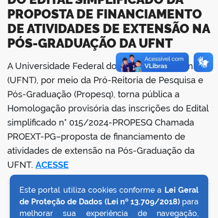
PROPOSTA DE FINANCIAMENTO
DE ATIVIDADES DE EXTENSÃO NA
PÓS-GRADUAÇÃO DA UFNT
A Universidade Federal do Norte do Tocantins
book
(UFNT), por meio da Pró-Reitoria de Pesquisa e
Pós-Graduação (Propesq), torna pública a
Homologação provisória das inscrições do Edital
er
simplificado n° 015/2024-PROPESQ Chamada
PROEXT-PG–proposta de financiamento de
din
atividades de extensão na Pós-Graduação da
UFNT.
ACESSE
Este portal utiliza cookies conforme a
Lei Geral
VOLTAR AO TOPO
de Proteção de Dados (Lei nº 13.709/2018)
para
melhorar sua experiência de navegação,