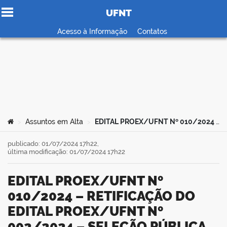
UFNT
Ir para o conteúdo
Acesso à Informação
Contatos
no portal
Você está aqui:
Assuntos em Alta
EDITAL PROEX/UFNT Nº 010/2024 – RETIFICAÇÃO DO EDITAL PROEX/UFNT Nº 002/2024 – SELEÇÃO PÚBLICA DE BOLSA DE EXTENSÃO, CULTURA E ASSUNTOS COMUNITÁRIOS – EDITAL FLORESÇA
>
>
publicado: 01/07/2024 17h22,
última modificação: 01/07/2024 17h22
EDITAL PROEX/UFNT Nº
010/2024 – RETIFICAÇÃO DO
EDITAL PROEX/UFNT Nº
002/2024 – SELEÇÃO PÚBLICA