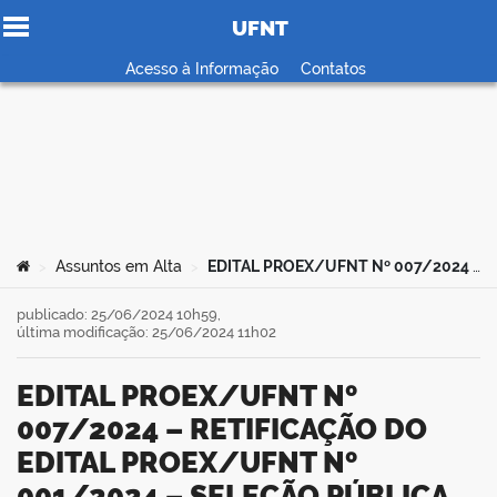
UFNT
Ir para o conteúdo
Acesso à Informação
Contatos
no portal
Você está aqui:
Assuntos em Alta
EDITAL PROEX/UFNT Nº 007/2024 – RETIFICAÇÃO DO EDITAL PROEX/UFNT Nº 001/2024 – SELEÇÃO PÚBLICA DE BOLSA DE EXTENSÃO, CULTURA E ASSUNTOS COMUNITÁRIOS – PIBEX-Norte
>
>
publicado: 25/06/2024 10h59,
última modificação: 25/06/2024 11h02
EDITAL PROEX/UFNT Nº
007/2024 – RETIFICAÇÃO DO
EDITAL PROEX/UFNT Nº
001/2024 – SELEÇÃO PÚBLICA