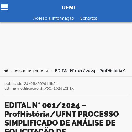
UFNT
Ir para o conteúdo
Acesso à Informação
Contatos
no portal
Você está aqui:
Assuntos em Alta
EDITAL N° 001/2024 – ProfHistória/UFNT PROCESSO SIMPLIFICADO DE ANÁLISE DE SOLICITAÇÃO DE CREDENCIAMENTO DE NOVOS DOCENTES DO ProfHistória/UFNT
>
>
publicado: 24/06/2024 16h25,
última modificação: 24/06/2024 16h25
EDITAL N° 001/2024 –
ProfHistória/UFNT PROCESSO
SIMPLIFICADO DE ANÁLISE DE
SOLICITAÇÃO DE