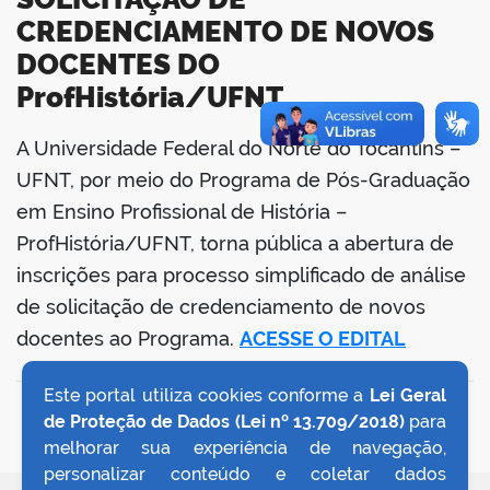
CREDENCIAMENTO DE NOVOS
DOCENTES DO
ProfHistória/UFNT
A Universidade Federal do Norte do Tocantins –
book
UFNT, por meio do Programa de Pós-Graduação
em Ensino Profissional de História –
ProfHistória/UFNT, torna pública a abertura de
er
inscrições para processo simplificado de análise
de solicitação de credenciamento de novos
din
docentes ao Programa.
ACESSE O EDITAL
Este portal utiliza cookies conforme a
Lei Geral
VOLTAR AO TOPO
de Proteção de Dados (Lei nº 13.709/2018)
para
melhorar sua experiência de navegação,
personalizar conteúdo e coletar dados