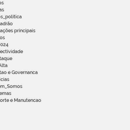
os
as
s_politica
Padrão
ações principais
ços
2024
ectividade
staque
Alta
stao e Governanca
icias
em_Somos
temas
porte e Manutencao