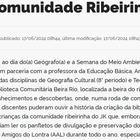
Comunidade Ribeiri
publicado: 17/06/2024 08h44,
última modificação: 17/06/2024 08h4
o ao dia do(a) Geógrafo(a) e a Semana do Meio Ambie
 em parceria com a professora da Educação Básica, A
as disciplinas de Geografia Cultural (8° período) e 
ioteca Comunitária Beira Rio, localizada a beira do ri
nhecimentos e descobertas, onde, numa roda de co
discentes puderam ouvir a história da criação da bib
s crianças da comunidade ribeirinha do JK que, embor
am ler os panfletos de divulgação e preservação do 
 Amigos do Lontra (AAL) durante todo o ano, espec