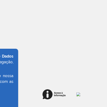
e Dados
egação,
e nossa
 com as