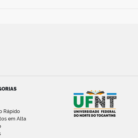
GORIAS
o Rápido
tos em Alta
o
s