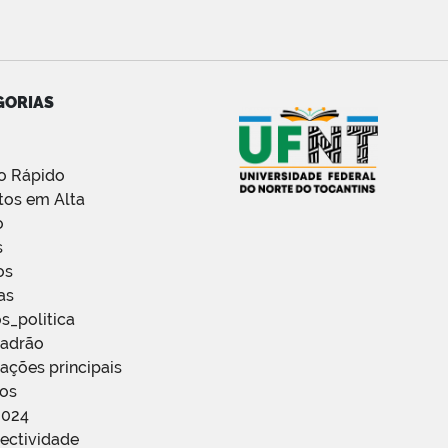
GORIAS
o Rápido
tos em Alta
o
s
os
as
s_politica
Padrão
ações principais
ços
2024
ectividade