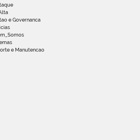
staque
Alta
stao e Governanca
icias
em_Somos
temas
porte e Manutencao