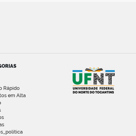
GORIAS
o Rápido
tos em Alta
o
s
os
as
s_politica