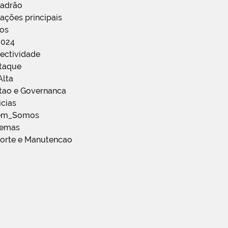
Padrão
ações principais
ços
2024
ectividade
staque
Alta
stao e Governanca
icias
em_Somos
temas
porte e Manutencao