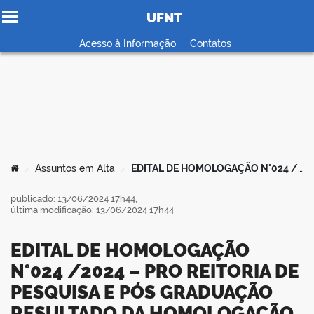
UFNT
Ir para o conteúdo
Acesso à Informação
Contatos
no portal
Você está aqui:
Assuntos em Alta
EDITAL DE HOMOLOGAÇÃO N°024 /2024 – PRO REITORIA DE PESQUISA E PÓS GRADUAÇÃO RESULTADO DA HOMOLOGAÇÃO DE PROPOSTAS PARA O EDITAL 014/2024
>
>
publicado: 13/06/2024 17h44,
última modificação: 13/06/2024 17h44
EDITAL DE HOMOLOGAÇÃO
N°024 /2024 – PRO REITORIA DE
PESQUISA E PÓS GRADUAÇÃO
RESULTADO DA HOMOLOGAÇÃO