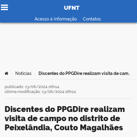
UFNT
Ir para o conteúdo
Acesso à Informação
Contatos
no portal
Você está aqui:
Notícias
Discentes do PPGDire realizam visita de campo no distrito de Peixelândia, Couto Magalhães
>
>
publicado: 13/06/2024 16h14,
última modificação: 13/06/2024 16h14
Discentes do PPGDire realizam
visita de campo no distrito de
Peixelândia, Couto Magalhães