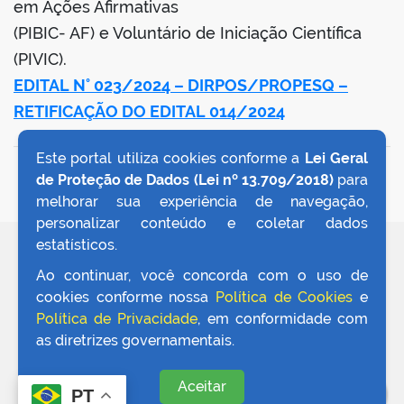
em Ações Afirmativas
(PIBIC- AF) e Voluntário de Iniciação Científica
(PIVIC).
EDITAL N° 023/2024 – DIRPOS/PROPESQ –
RETIFICAÇÃO DO EDITAL 014/2024
Este portal utiliza cookies conforme a
Lei Geral
VOLTAR AO TOPO
de Proteção de Dados (Lei nº 13.709/2018)
para
melhorar sua experiência de navegação,
personalizar conteúdo e coletar dados
estatísticos.
REDES SOCIAIS
Ao continuar, você concorda com o uso de
cookies conforme nossa
Política de Cookies
e
Política de Privacidade
, em conformidade com
as diretrizes governamentais.
Aceitar
PT