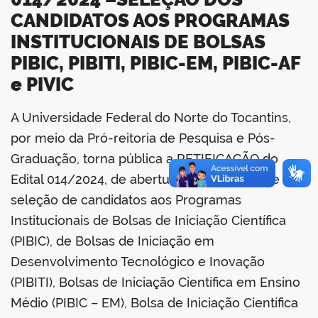
CANDIDATOS AOS PROGRAMAS
INSTITUCIONAIS DE BOLSAS
PIBIC, PIBITI, PIBIC-EM, PIBIC-AF
e PIVIC
A Universidade Federal do Norte do Tocantins,
book
por meio da Pró-reitoria de Pesquisa e Pós-
Graduação, torna pública a RETIFICAÇÃO do
Edital 014/2024, de abertura do processo de
er
seleção de candidatos aos Programas
Institucionais de Bolsas de Iniciação Científica
din
(PIBIC), de Bolsas de Iniciação em
Desenvolvimento Tecnológico e Inovação
(PIBITI), Bolsas de Iniciação Científica em Ensino
Médio (PIBIC – EM), Bolsa de Iniciação Científica