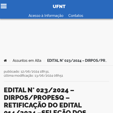
UFNT
Ir para o conteúdo
Acesso à Informação
Contatos
no portal
Você está aqui:
Assuntos em Alta
EDITAL N° 023/2024 – DIRPOS/PROPESQ – RETIFICAÇÃO DO EDITAL 014/2024 –SELEÇÃO DOS CANDIDATOS AOS PROGRAMAS INSTITUCIONAIS DE BOLSAS PIBIC, PIBITI, PIBIC-EM, PIBIC-AF e PIVIC
>
>
publicado: 12/06/2024 18h31,
última modificação: 13/06/2024 08h51
EDITAL N° 023/2024 –
DIRPOS/PROPESQ –
RETIFICAÇÃO DO EDITAL
014/2024 –SELEÇÃO DOS