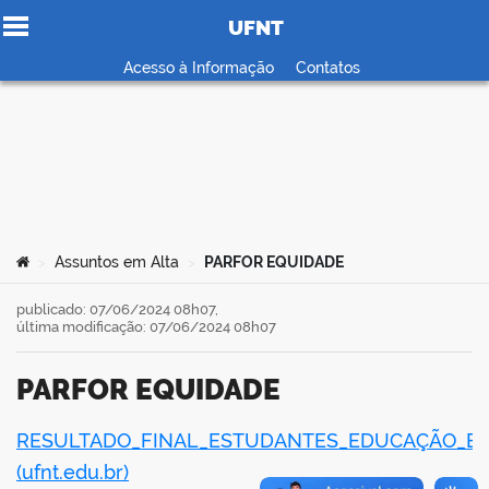
UFNT
Ir para o conteúdo
Acesso à Informação
Contatos
no portal
Você está aqui:
Assuntos em Alta
PARFOR EQUIDADE
>
>
publicado: 07/06/2024 08h07,
última modificação: 07/06/2024 08h07
PARFOR EQUIDADE
RESULTADO_FINAL_ESTUDANTES_EDUCAÇÃO_ES
book
(ufnt.edu.br)