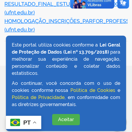
RESULTADO_FINAL_ESTUDANTES_PEDAGOGIA_I
(ufnt.edu.br)
er
HOMOLOGAÇÃO_INSCRIÇÕES_PARFOR_PROFESS
(ufnt.edu.br)
din
Este portal utiliza cookies conforme a
Lei Geral
VOLTAR AO TOPO
de Proteção de Dados (Lei nº 13.709/2018)
para
melhorar sua experiência de navegação,
personalizar conteúdo e coletar dados
estatísticos.
REDES SOCIAIS
Ao continuar, você concorda com o uso de
cookies conforme nossa
Política de Cookies
e
Política de Privacidade
, em conformidade com
as diretrizes governamentais.
Aceitar
PT