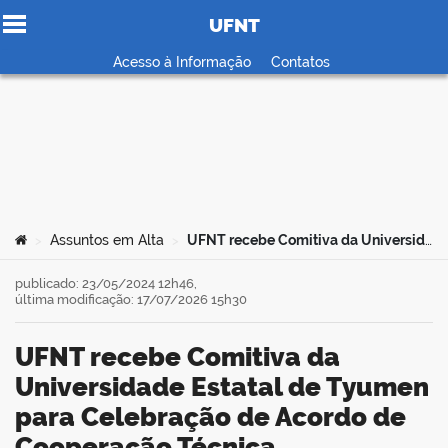
UFNT
Ir para o conteúdo
Acesso à Informação
Contatos
no portal
Você está aqui:
Assuntos em Alta
UFNT recebe Comitiva da Universidade Estatal de Tyumen para Celebração de Acordo de Cooperação Técnica
>
>
publicado: 23/05/2024 12h46,
última modificação: 17/07/2026 15h30
UFNT recebe Comitiva da
Universidade Estatal de Tyumen
para Celebração de Acordo de
Cooperação Técnica