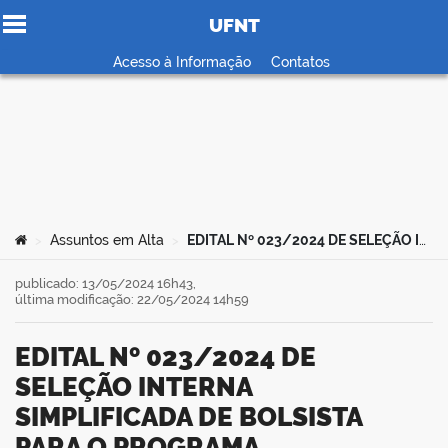
UFNT
Ir para o conteúdo
Acesso à Informação
Contatos
no portal
Você está aqui:
Assuntos em Alta
EDITAL Nº 023/2024 DE SELEÇÃO INTERNA SIMPLIFICADA DE BOLSISTA PARA O PROGRAMA UNIVERSIDADE ABERTA DO BRASIL (UAB) NAS FUNÇÕES DE COORDENADOR GERAL E COORDENADOR ADJUNTO DA UNIVERSIDADE FEDERAL DO NORTE DO TOCANTINS – UFNT
>
>
publicado: 13/05/2024 16h43,
última modificação: 22/05/2024 14h59
EDITAL Nº 023/2024 DE
SELEÇÃO INTERNA
SIMPLIFICADA DE BOLSISTA
PARA O PROGRAMA