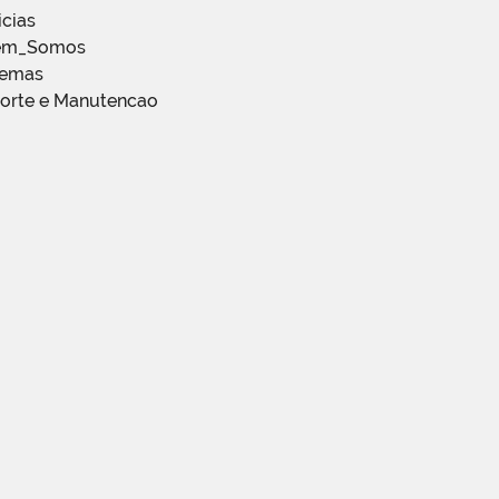
icias
em_Somos
temas
porte e Manutencao