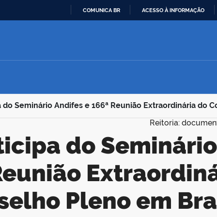
COMUNICA BR
ACESSO À INFORMAÇÃO
IR
PARA
O
CONTEÚDO
 do Seminário Andifes e 166ª Reunião Extraordinária do C
Reitoria: documen
Reunião Extraordiná
selho Pleno em Bras