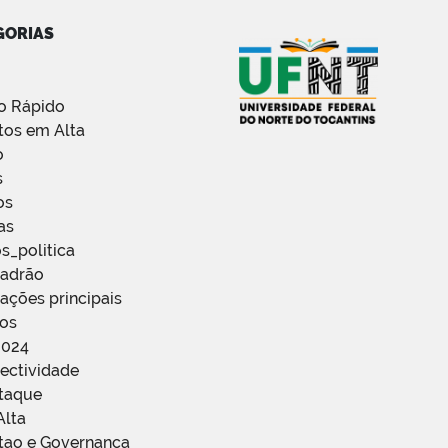
GORIAS
o Rápido
tos em Alta
o
s
os
as
s_politica
Padrão
ações principais
ços
2024
ectividade
staque
Alta
stao e Governanca