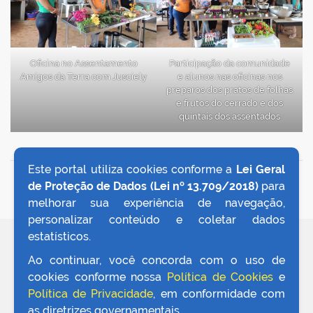
Oficina no Assentamento
Participação da comunidade
Amigos da Terra com Jusciely
e alunos nas oficinas nos
preparos dos pratos de folhas
e frutos do cerrado e dos
quintais dos assentados
Este portal utiliza cookies conforme a
Lei Geral
VOLTAR AO TOPO
de Proteção de Dados (Lei nº 13.709/2018)
para
melhorar sua experiência de navegação,
personalizar conteúdo e coletar dados
estatísticos.
REDES SOCIAIS
Ao continuar, você concorda com o uso de
cookies conforme nossa
Política de Cookies
e
Política de Privacidade
, em conformidade com
as diretrizes governamentais.