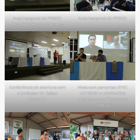
Aula inaugural do PPGEO:
Aula inaugural do PPGEO:
Mesa de Abertura do evento
Conferência de abertura com
Mesa com parcerias UFNT,
o professor Dr. Rafael
UFESSPA e UNIPAMPAS
Straforini
tratando sobre “Indústrias
Criativas”