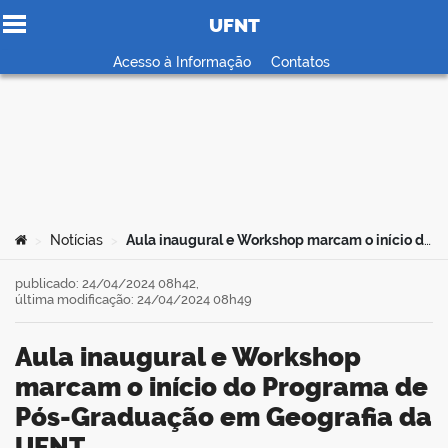
UFNT
Ir para o conteúdo
Acesso à Informação
Contatos
no portal
Você está aqui:
Notícias
Aula inaugural e Workshop marcam o início do Programa de Pós-Graduação em Geografia da UFNT
>
>
publicado: 24/04/2024 08h42,
última modificação: 24/04/2024 08h49
Aula inaugural e Workshop
marcam o início do Programa de
Pós-Graduação em Geografia da
UFNT