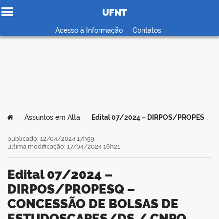
UFNT
Ir para o conteúdo
Acesso à Informação
Contatos
no portal
Você está aqui:
Assuntos em Alta
Edital 07/2024 – DIRPOS/PROPESQ – CONCESSÃO DE BOLSAS DE ESTUDOSCAPES/DS / CNPQ NAS MODALIDADES MESTRADO E DOUTORADO
>
>
publicado: 12/04/2024 17h59,
última modificação: 17/04/2024 16h21
Edital 07/2024 –
DIRPOS/PROPESQ –
CONCESSÃO DE BOLSAS DE
ESTUDOSCAPES/DS / CNPQ