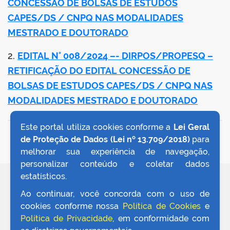
CONCESSÃO DE BOLSAS DE ESTUDOS
CAPES/DS / CNPQ NAS MODALIDADES
MESTRADO E DOUTORADO
2.
EDITAL N° 008/2024 –- DIRPOS/PROPESQ –
RETIFICAÇÃO DO EDITAL CONCESSÃO DE
BOLSAS DE ESTUDOS CAPES/DS / CNPQ NAS
MODALIDADES MESTRADO E DOUTORADO
Este portal utiliza cookies conforme a
Lei Geral
VOLTAR AO TOPO
de Proteção de Dados (Lei nº 13.709/2018)
para
melhorar sua experiência de navegação,
personalizar conteúdo e coletar dados
estatísticos.
REDES SOCIAIS
Ao continuar, você concorda com o uso de
cookies conforme nossa
Política de Cookies
e
Política de Privacidade
, em conformidade com