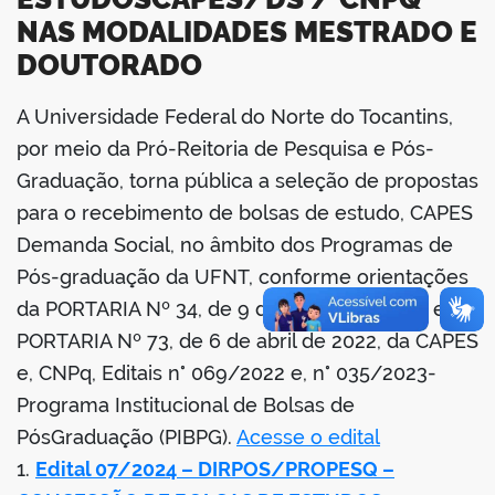
NAS MODALIDADES MESTRADO E
DOUTORADO
A Universidade Federal do Norte do Tocantins,
book
por meio da Pró-Reitoria de Pesquisa e Pós-
Graduação, torna pública a seleção de propostas
para o recebimento de bolsas de estudo, CAPES
er
Demanda Social, no âmbito dos Programas de
Pós-graduação da UFNT, conforme orientações
din
da PORTARIA Nº 34, de 9 de março de 2020 e da
PORTARIA Nº 73, de 6 de abril de 2022, da CAPES
e, CNPq, Editais n° 069/2022 e, n° 035/2023-
Programa Institucional de Bolsas de
PósGraduação (PIBPG).
Acesse o edital
1.
Edital 07/2024 – DIRPOS/PROPESQ –