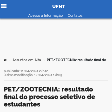
UFNT
Ir para o conteúdo
Acesso à Informação
Contatos
no portal
Você está aqui:
Assuntos em Alta
PET/ZOOTECNIA: resultado final do processo seletivo de estudantes
>
>
publicado: 11/04/2024 22h42,
última modificação: 12/04/2024 17h05
PET/ZOOTECNIA: resultado
final do processo seletivo de
estudantes