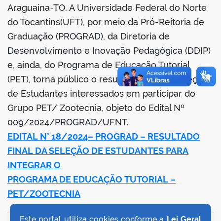
Araguaína-TO. A Universidade Federal do Norte
book
do Tocantins(UFT), por meio da Pró-Reitoria de
Graduação (PROGRAD), da Diretoria de
Desenvolvimento e Inovação Pedagógica (DDIP)
er
e, ainda, do Programa de Educação Tutorial
(PET), torna público o resultado final da Seleção
din
de Estudantes interessados em participar do
Grupo PET/ Zootecnia, objeto do Edital Nº
009/2024/PROGRAD/UFNT.
EDITAL N° 18/2024– PROGRAD – RESULTADO
FINAL DA SELEÇÃO DE ESTUDANTES PARA
INTEGRAR O
PROGRAMA DE EDUCAÇÃO TUTORIAL –
PET/ZOOTECNIA
Este portal utiliza cookies conforme a
Lei Geral