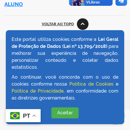
book
ALUNO
er
VOLTAR AO TOPO
Este portal utiliza cookies conforme a
Lei Geral
din
de Proteção de Dados (Lei nº 13.709/2018)
para
REDES SOCIAIS
melhorar sua experiência de navegação,
personalizar conteúdo e coletar dados
estatísticos.
Ao continuar, você concorda com o uso de
cookies conforme nossa
Política de Cookies
e
Política de Privacidade
, em conformidade com
as diretrizes governamentais.
Aceitar
PT