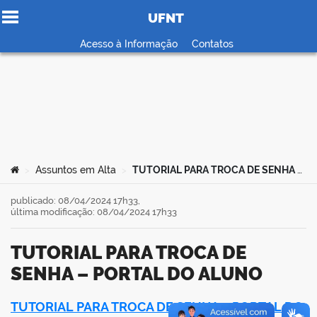
UFNT
Ir para o conteúdo
Acesso à Informação
Contatos
no portal
Você está aqui:
Assuntos em Alta
TUTORIAL PARA TROCA DE SENHA – PORTAL DO ALUNO
>
>
publicado: 08/04/2024 17h33,
última modificação: 08/04/2024 17h33
TUTORIAL PARA TROCA DE
SENHA – PORTAL DO ALUNO
TUTORIAL PARA TROCA DE SENHA – PORTAL DO