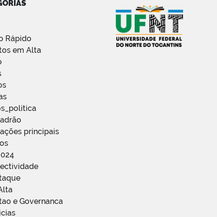
GORIAS
o Rápido
tos em Alta
o
s
os
as
s_politica
Padrão
ações principais
ços
2024
ectividade
staque
Alta
stao e Governanca
icias