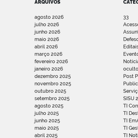
ARQUIVOS
CATE
agosto 2026
33
julho 2026
Acess
junho 2026
Assun
maio 2026
Defes
abril 2026
Editai
março 2026
Event
fevereiro 2026
Notíci
janeiro 2026
oculto
dezembro 2025
Post 
novembro 2025
Public
outubro 2025
Servi
setembro 2025
SISU 
agosto 2025
TI Con
julho 2025
TI De
junho 2025
TI Em
maio 2025
TI Ge
abril 2025
TI Not