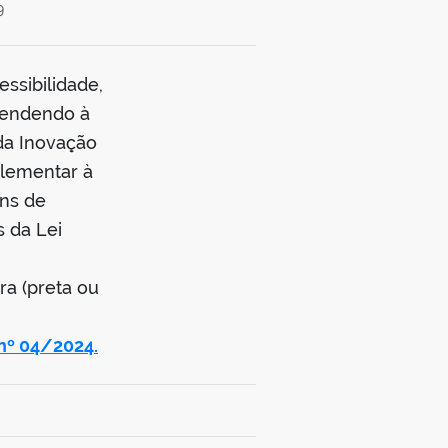
9
ssibilidade,
atendendo à
 da Inovação
plementar à
ins de
 da Lei
a (preta ou
nº 04/2024.