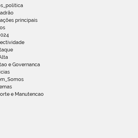
s_politica
Padrão
ações principais
ços
2024
ectividade
staque
Alta
stao e Governanca
icias
em_Somos
temas
porte e Manutencao