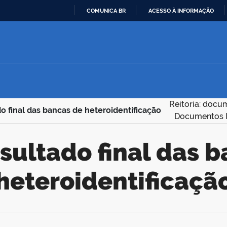
COMUNICA BR
ACESSO À INFORMAÇÃO
IR
PARA
O
CONTEÚDO
Reitoria: docu
o final das bancas de heteroidentificação
Documentos In
heteroidentificaçã