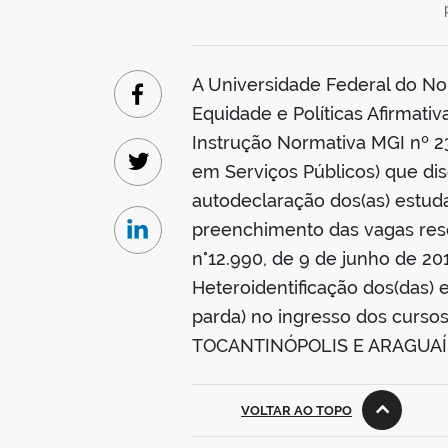
A Universidade Federal do Nor
Facebook
Equidade e Políticas Afirmati
Instrução Normativa MGI nº 23
em Serviços Públicos) que di
Twitter
autodeclaração dos(as) estudan
preenchimento das vagas rese
Linkedin
n°12.990, de 9 de junho de 201
Heteroidentificação dos(das)
parda) no ingresso dos curs
TOCANTINÓPOLIS E ARAGUAÍN
VOLTAR AO TOPO