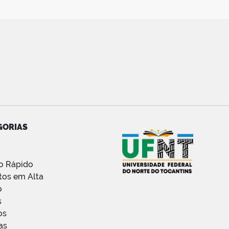
GORIAS
o Rápido
tos em Alta
o
s
os
as