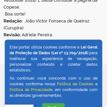
Vestibular 2024/1, basta consultar a página da
Copese.
Boa sorte!
Redação:
João Victor Fonseca de Queiroz
(Curupira)
Revisão:
Adriele Pereira
Este portal utiliza cookies conforme a
Lei Geral
VOLTAR AO TOPO
de Proteção de Dados (Lei nº 13.709/2018)
para
melhorar sua experiência de navegação,
personalizar conteúdo e coletar dados
estatísticos.
REDES SOCIAIS
Ao continuar, você concorda com o uso de
cookies conforme nossa
Política de Cookies
e
Política de Privacidade
, em conformidade com
as diretrizes governamentais.