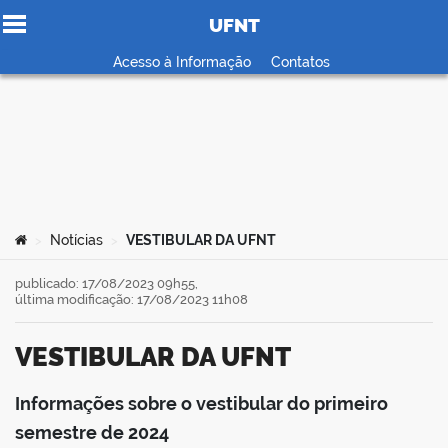
UFNT
Ir para o conteúdo
Acesso à Informação
Contatos
no portal
Você está aqui:
Notícias
VESTIBULAR DA UFNT
>
>
publicado: 17/08/2023 09h55,
última modificação: 17/08/2023 11h08
VESTIBULAR DA UFNT
Informações sobre o vestibular do primeiro
book
semestre de 2024