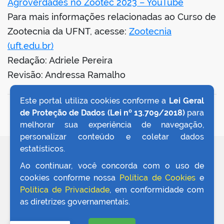
Agroverdades no Zootec 2023 – YouTube
Para mais informações relacionadas ao Curso de
Zootecnia da UFNT, acesse:
Zootecnia
(uft.edu.br)
Redação: Adriele Pereira
Revisão: Andressa Ramalho
Este portal utiliza cookies conforme a
Lei Geral
VOLTAR AO TOPO
de Proteção de Dados (Lei nº 13.709/2018)
para
melhorar sua experiência de navegação,
personalizar conteúdo e coletar dados
estatísticos.
REDES SOCIAIS
Ao continuar, você concorda com o uso de
cookies conforme nossa
Política de Cookies
e
Política de Privacidade
, em conformidade com
as diretrizes governamentais.