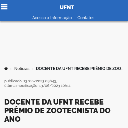
UFNT
Ir para o conteúdo
Acesso à Informação
Contatos
no portal
Você está aqui:
Notícias
DOCENTE DA UFNT RECEBE PRÊMIO DE ZOOTECNISTA DO ANO
>
>
publicado: 13/06/2023 09h43,
última modificação: 13/06/2023 10h11
DOCENTE DA UFNT RECEBE
PRÊMIO DE ZOOTECNISTA DO
ANO