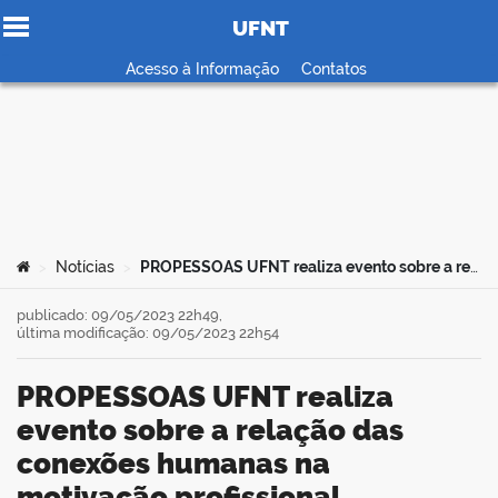
UFNT
Ir para o conteúdo
Acesso à Informação
Contatos
no portal
Você está aqui:
Notícias
PROPESSOAS UFNT realiza evento sobre a relação das conexões humanas na motivação profissional
>
>
publicado: 09/05/2023 22h49,
última modificação: 09/05/2023 22h54
PROPESSOAS UFNT realiza
evento sobre a relação das
conexões humanas na
motivação profissional