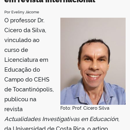
Por Eveliny Jácome
book
O professor Dr.
Cícero da Silva,
er
vinculado ao
curso de
din
Licenciatura em
Educação do
Campo do CEHS
de Tocantinópolis,
publicou na
Foto: Prof. Cícero Silva
revista
Actualidades Investigativas en Educación
,
da Universidad de Costa Rica, o artigo