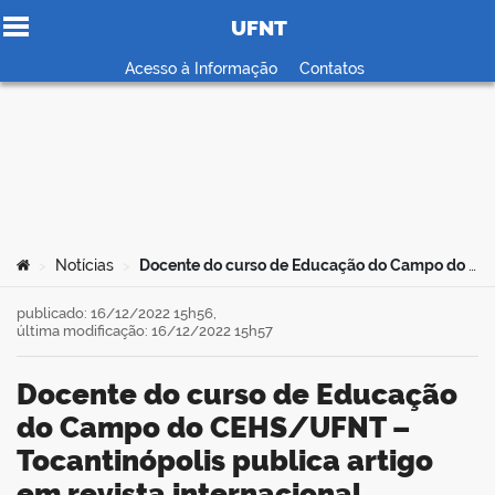
UFNT
Ir para o conteúdo
Acesso à Informação
Contatos
no portal
Você está aqui:
Notícias
Docente do curso de Educação do Campo do CEHS/UFNT – Tocantinópolis publica artigo em revista internacional
>
>
publicado: 16/12/2022 15h56,
última modificação: 16/12/2022 15h57
Docente do curso de Educação
do Campo do CEHS/UFNT –
Tocantinópolis publica artigo
em revista internacional