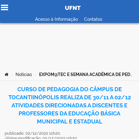
UFNT
Ir para o conteúdo
Acesso à Informação
Contatos
no portal
Você está aqui:
Notícias
EXPOM@TEC E SEMANA ACADÊMICA DE PEDAGOGIA DO CENTRO DE TOCANTINÓPOLIS
>
>
CURSO DE PEDAGOGIA DO CÂMPUS DE
TOCANTIINÓPOLIS REALIZA DE 30/11 A 02/12
ATIVIDADES DIRECIONADAS A DISCENTES E
PROFESSORES DA EDUCAÇÃO BÁSICA
MUNICIPAL E ESTADUAL
publicado: 02/12/2022 11h20,
última modificação: 02/12/2022 11h20