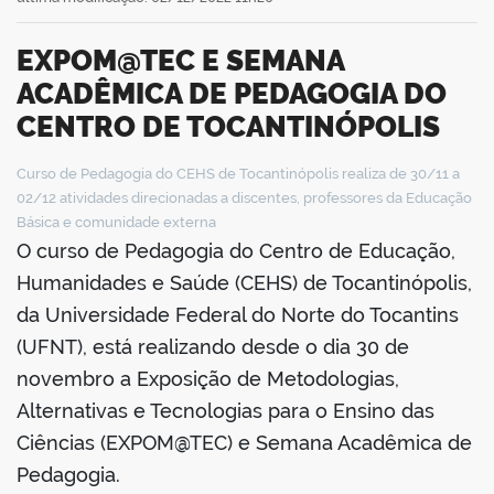
EXPOM@TEC E SEMANA
ACADÊMICA DE PEDAGOGIA DO
CENTRO DE TOCANTINÓPOLIS
Curso de Pedagogia do CEHS de Tocantinópolis realiza de 30/11 a
book
02/12 atividades direcionadas a discentes, professores da Educação
Básica e comunidade externa
O curso de Pedagogia do Centro de Educação,
er
Humanidades e Saúde (CEHS) de Tocantinópolis,
da Universidade Federal do Norte do Tocantins
(UFNT), está realizando desde o dia 30 de
din
novembro a Exposição de Metodologias,
Alternativas e Tecnologias para o Ensino das
Ciências (EXPOM@TEC) e Semana Acadêmica de
Pedagogia.