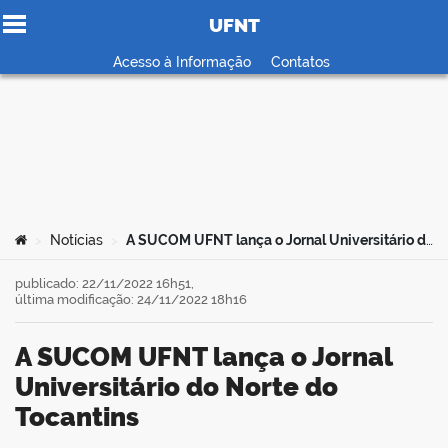
UFNT
Ir para o conteúdo
Acesso à Informação
Contatos
no portal
Você está aqui:
Notícias
A SUCOM UFNT lança o Jornal Universitário do Norte do Tocantins
>
>
publicado: 22/11/2022 16h51,
última modificação: 24/11/2022 18h16
A SUCOM UFNT lança o Jornal
Universitário do Norte do
Tocantins