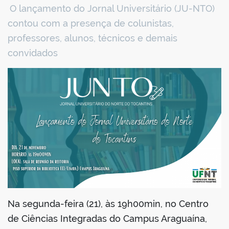
O lançamento do Jornal Universitário (JU-NTO)
book
contou com a presença de colunistas,
professores, alunos, técnicos e demais
convidados
er
din
Na segunda-feira (21), às 19h00min, no Centro
de Ciências Integradas do Campus Araguaína,