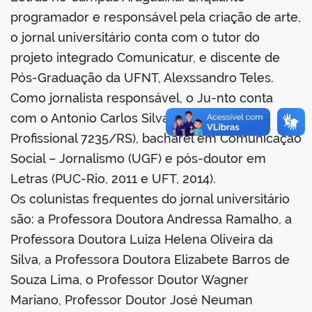
programador e responsável pela criação de arte,
o jornal universitário conta com o tutor do
projeto integrado Comunicatur, e discente de
no portal
Pós-Graduação da UFNT, Alexssandro Teles.
Como jornalista responsável, o Ju-nto conta
com o Antonio Carlos Silva Ribeiro (Registro
Profissional 7235/RS), bacharel em Comunicação
Social – Jornalismo (UGF) e pós-doutor em
Letras (PUC-Rio, 2011 e UFT, 2014).
Os colunistas frequentes do jornal universitário
são: a Professora Doutora Andressa Ramalho, a
Professora Doutora Luiza Helena Oliveira da
Silva, a Professora Doutora Elizabete Barros de
Souza Lima, o Professor Doutor Wagner
Mariano, Professor Doutor José Neuman