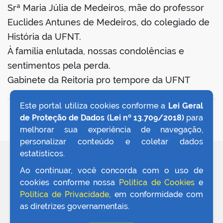
Srª Maria Júlia de Medeiros, mãe do professor
Euclides Antunes de Medeiros, do colegiado de
História da UFNT.
À família enlutada, nossas condolências e
sentimentos pela perda.
Gabinete da Reitoria pro tempore da UFNT
Este portal utiliza cookies conforme a
Lei Geral
VOLTAR AO TOPO
de Proteção de Dados (Lei nº 13.709/2018)
para
melhorar sua experiência de navegação,
personalizar conteúdo e coletar dados
estatísticos.
REDES SOCIAIS
Ao continuar, você concorda com o uso de
cookies conforme nossa
Política de Cookies
e
Política de Privacidade
, em conformidade com
as diretrizes governamentais.