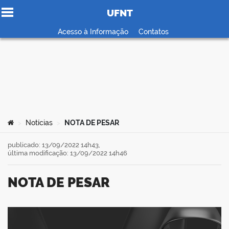
UFNT
Ir para o conteúdo
Acesso à Informação
Contatos
no portal
Você está aqui:
Notícias
NOTA DE PESAR
>
>
publicado: 13/09/2022 14h43,
última modificação: 13/09/2022 14h46
NOTA DE PESAR
book