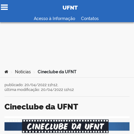
UFNT
Ir para o conteúdo
Acesso à Informação
Contatos
no portal
Você está aqui:
Notícias
Cineclube da UFNT
>
>
publicado: 20/04/2022 11h12,
última modificação: 20/04/2022 11h12
Cineclube da UFNT
book