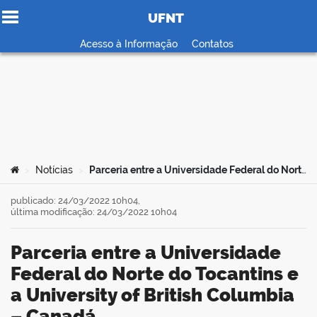
UFNT
Ir para o conteúdo
Acesso à Informação
Contatos
no portal
Você está aqui:
Notícias
Parceria entre a Universidade Federal do Norte do Tocantins e a University of British Columbia – Canadá
>
>
publicado: 24/03/2022 10h04,
última modificação: 24/03/2022 10h04
Parceria entre a Universidade
Federal do Norte do Tocantins e
a University of British Columbia
– Canadá