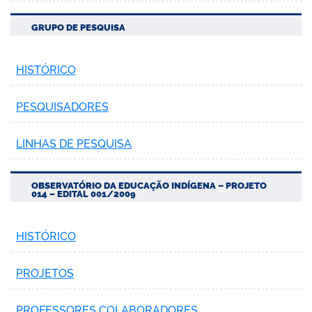
GRUPO DE PESQUISA
HISTÓRICO
no portal
PESQUISADORES
LINHAS DE PESQUISA
OBSERVATÓRIO DA EDUCAÇÃO INDÍGENA – PROJETO
014 – EDITAL 001/2009
HISTÓRICO
PROJETOS
PROFESSORES COLABORADORES