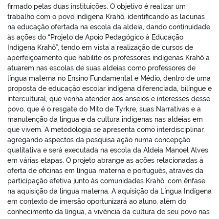
firmado pelas duas instituições. O objetivo é realizar um
trabalho com o povo indígena Krahô, identificando as lacunas
na educação ofertada na escola da aldeia, dando continuidade
às ações do “Projeto de Apoio Pedagógico à Educação
Indígena Krahô”, tendo em vista a realização de cursos de
aperfeiçoamento que habilite os professores indígenas Krahô a
atuarem nas escolas de suas aldeias como professores de
língua materna no Ensino Fundamental e Médio, dentro de uma
proposta de educação escolar indígena diferenciada, bilíngue e
intercultural, que venha atender aos anseios e interesses desse
povo, que é o resgate do Mito de Tyrkre, suas Narrativas e a
manutenção da língua e da cultura indígenas nas aldeias em
que vivem. A metodologia se apresenta como interdisciplinar,
agregando aspectos da pesquisa ação numa concepção
qualitativa e será executada na escola da Aldeia Manoel Alves
em várias etapas. O projeto abrange as ações relacionadas à
oferta de oficinas em língua materna e português, através da
participação efetiva junto às comunidades Krahô, com ênfase
na aquisição da língua materna. A aquisição da Língua Indígena
em contexto de imersão oportunizará ao aluno, além do
conhecimento da língua, a vivência da cultura de seu povo nas