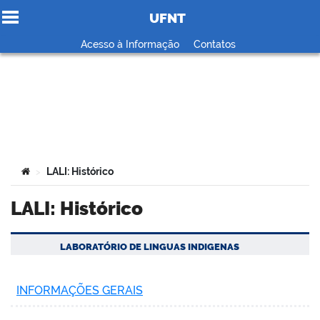
UFNT
Ir para o conteúdo
Acesso à Informação
Contatos
no portal
Você está aqui:
LALI: Histórico
>
LALI: Histórico
LABORATÓRIO DE LINGUAS INDIGENAS
INFORMAÇÕES GERAIS