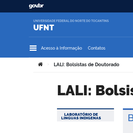
Ir para o conteúdo
UNIVERSIDADE FEDERAL DO NORTE DO TOCANTINS
UFNT
Acesso à Informação
Contatos
Você está aqui:
>
LALI: Bolsistas de Doutorado
LALI: Bol
LABORATÓRIO DE
Bo
LINGUAS INDIGENAS