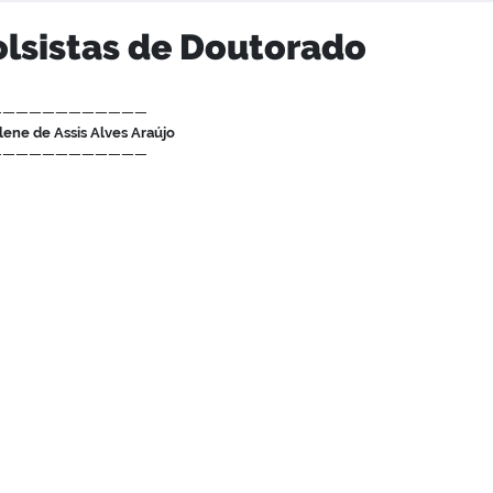
lsistas de Doutorado
————————————
lene de Assis Alves Araújo
————————————