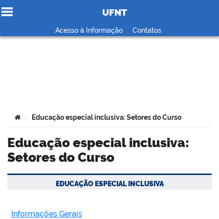
UFNT
Ir para o conteúdo
Acesso à Informação
Contatos
no portal
Você está aqui:
Educação especial inclusiva: Setores do Curso
>
Educação especial inclusiva:
Setores do Curso
EDUCAÇÃO ESPECIAL INCLUSIVA
Informações Gerais