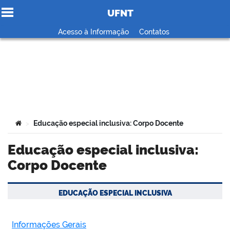
UFNT
Ir para o conteúdo
Acesso à Informação
Contatos
no portal
Você está aqui:
Educação especial inclusiva: Corpo Docente
>
Educação especial inclusiva:
Corpo Docente
EDUCAÇÃO ESPECIAL INCLUSIVA
Informações Gerais